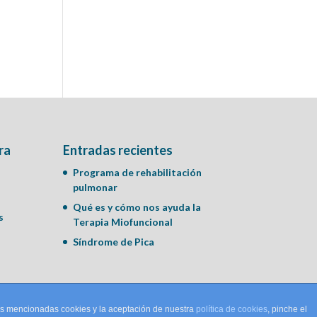
ra
Entradas recientes
Programa de rehabilitación
pulmonar
Qué es y cómo nos ayuda la
s
Terapia Miofuncional
Síndrome de Pica
las mencionadas cookies y la aceptación de nuestra
política de cookies
, pinche el