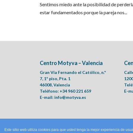
Sentimos miedo ante la posibilidad de perderl
estar fundamentados porque la pareja nos...
Centro Motyva – Valencia
Cen
Gran Vía Fernando el Católico, n.º
Call
7, 1º piso, Pta. 1
1200
46008, Valencia
Telé
Teléfono: +34 960 221 659
E-ma
E-mail:
info@motyva.es
Este sitio web utiliza cookies para que usted tenga la mejor experiencia de u
© Motyva | Centro de Logopedia, Psicología Clínica y Ps