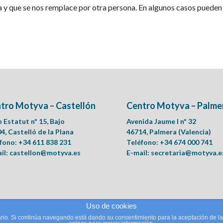
a y que se nos remplace por otra persona. En algunos casos pueden
tro Motyva – Castellón
Centro Motyva – Palme
e Estatut nº 15, Bajo
Avenida Jaume I nº 32
4, Castelló de la Plana
46714, Palmera (Valencia)
fono: +34 611 838 231
Teléfono: +34 674 000 741
il:
castellon@motyva.es
E-mail:
secretaria@motyva.e
Uso de cookies
suario. Si continúa navegando está dando su consentimiento para la aceptación de 
icopedagogía.