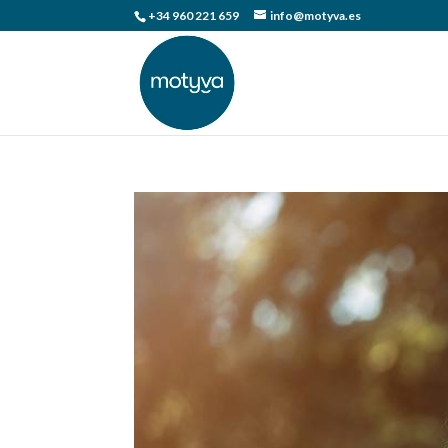
+34 960 221 659
info@motyva.es