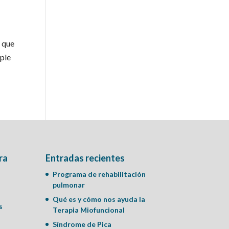
n que
mple
ra
Entradas recientes
Programa de rehabilitación
pulmonar
Qué es y cómo nos ayuda la
s
Terapia Miofuncional
Síndrome de Pica