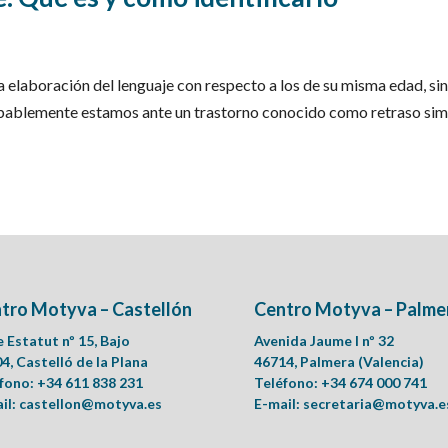
a elaboración del lenguaje con respecto a los de su misma edad, si
robablemente estamos ante un trastorno conocido como retraso si
tro Motyva – Castellón
Centro Motyva – Palme
e Estatut nº 15, Bajo
Avenida Jaume I nº 32
4, Castelló de la Plana
46714, Palmera (Valencia)
fono: +34 611 838 231
Teléfono: +34 674 000 741
il:
castellon@motyva.es
E-mail:
secretaria@motyva.e