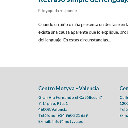
El logopeda responde
Cuando un niño o niña presenta un desfase en l
exista una causa aparente que lo explique, p
del lenguaje. En estas circunstancias...
Centro Motyva – Valencia
Cen
Gran Vía Fernando el Católico, n.º
Call
7, 1º piso, Pta. 1
1200
46008, Valencia
Telé
Teléfono: +34 960 221 659
E-ma
E-mail:
info@motyva.es