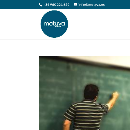
+34 960 221 659
info@motyva.es