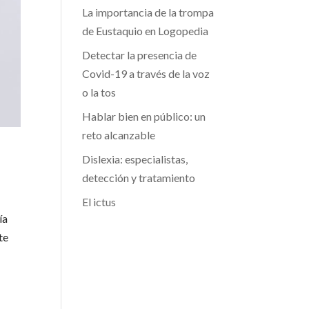
La importancia de la trompa
de Eustaquio en Logopedia
Detectar la presencia de
Covid-19 a través de la voz
o la tos
Hablar bien en público: un
reto alcanzable
Dislexia: especialistas,
detección y tratamiento
El ictus
ía
te