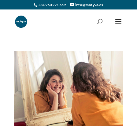
+34 960 221 659
info@motyva.es