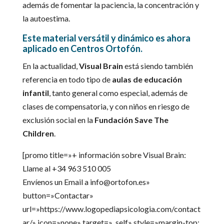
además de fomentar la paciencia, la concentración y
la autoestima.
Este material versátil y dinámico es ahora
aplicado en Centros Ortofón.
En la actualidad,
Visual Brain
está siendo también
referencia en todo tipo de
aulas de educación
infantil
, tanto general como especial, además de
clases de compensatoria, y con niños en riesgo de
exclusión social en la
Fundación Save The
Children
.
[promo title=»+ información sobre Visual Brain:
Llame al
+34 963 510 005
Envíenos un Email a
info@ortofon.es
»
button=»Contactar»
url=»https://www.logopediapsicologia.com/contact
ar/» icon=»none» target=»_self» style=»margin-top: