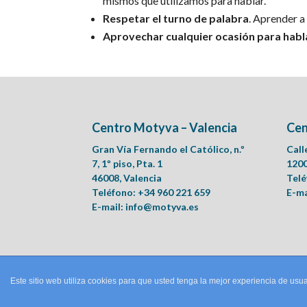
mismos que utilizamos para hablar.
Respetar el turno de palabra
. Aprender a
Aprovechar cualquier ocasión para habla
Centro Motyva – Valencia
Cen
Gran Vía Fernando el Católico, n.º
Call
7, 1º piso, Pta. 1
1200
46008, Valencia
Telé
Teléfono: +34 960 221 659
E-ma
E-mail:
info@motyva.es
Este sitio web utiliza cookies para que usted tenga la mejor experiencia de u
© Motyva | Centro de Logopedia, Psicología Clínica y Ps