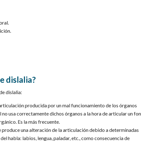
ral.
ición.
e dislalia?
e dislalia:
la articulación producida por un mal funcionamiento de los órganos
onal no usa correctamente dichos órganos a la hora de articular un f
rgánico. Es la más frecuente.
e produce una alteración de la articulación debido a determinadas
el habla: labios, lengua, paladar, etc., como consecuencia de