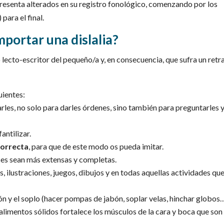
resenta alterados en su registro fonológico, comenzando por los
 para el final.
ortar una dislalia?
ecto-escritor del pequeño/a y, en consecuencia, que sufra un retr
uientes:
iarles, no solo para darles órdenes, sino también para preguntarles 
fantilizar.
correcta
, para que de este modo os pueda imitar.
ses sean más extensas y completas.
s, ilustraciones, juegos, dibujos y en todas aquellas actividades qu
ón y el soplo (hacer pompas de jabón, soplar velas, hinchar globos…
 alimentos sólidos fortalece los músculos de la cara y boca que son