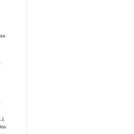
aso
y
e
.).
 los