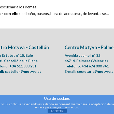
 escuchar a los demás.
r con ellos
: el baño, paseos, hora de acostarse, de levantarse…
tro Motyva – Castellón
Centro Motyva – Palme
e Estatut nº 15, Bajo
Avenida Jaume I nº 32
4, Castelló de la Plana
46714, Palmera (Valencia)
fono: +34 611 838 231
Teléfono: +34 674 000 741
il:
castellon@motyva.es
E-mail:
secretaria@motyva.e
Uso de cookies
suario. Si continúa navegando está dando su consentimiento para la aceptación de 
icopedagogía.
enlace para mayor información.
ACEPTAR