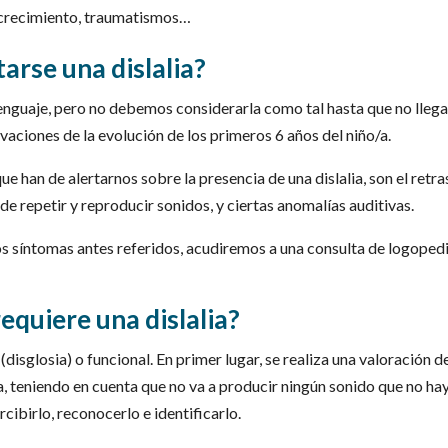
 crecimiento, traumatismos…
arse una dislalia?
enguaje, pero no debemos considerarla como tal hasta que no llega
vaciones de la evolución de los primeros 6 años del niño/a.
ue han de alertarnos sobre la presencia de una dislalia, son el retr
 de repetir y reproducir sonidos, y ciertas anomalías auditivas.
los síntomas antes referidos, acudiremos a una consulta de logoped
equiere una dislalia?
(disglosia) o funcional. En primer lugar, se realiza una valoración de
a, teniendo en cuenta que no va a producir ningún sonido que no ha
cibirlo, reconocerlo e identificarlo.