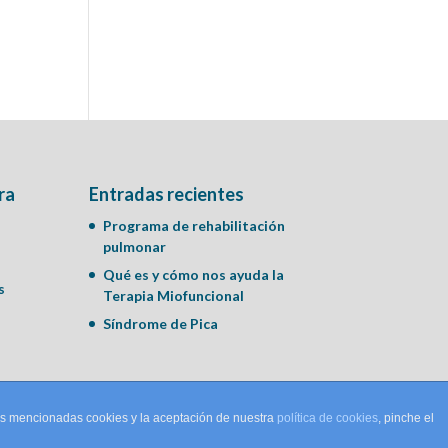
ra
Entradas recientes
Programa de rehabilitación
pulmonar
Qué es y cómo nos ayuda la
s
Terapia Miofuncional
Síndrome de Pica
las mencionadas cookies y la aceptación de nuestra
política de cookies
, pinche el