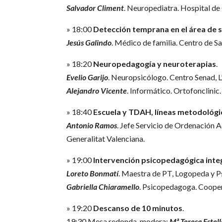
Salvador Climent
. Neuropediatra. Hospital de
» 18:00
Detección temprana en el área de 
Jesús Galindo
. Médico de familia. Centro de S
» 18:20
Neuropedagogía y neuroterapias
.
Evelio Garijo
. Neuropsicólogo. Centro Senad, L
Alejandro Vicente
. Informático. Ortofonclinic.
» 18:40
Escuela y TDAH, líneas metodológi
Antonio Ramos
. Jefe Servicio de Ordenación 
Generalitat Valenciana.
» 19:00
Intervención psicopedagógica integr
Loreto Bonmatí
. Maestra de PT, Logopeda y 
Gabriella Chiaramello
. Psicopedagoga. Coopera
» 19:20
Descanso de 10 minutos
.
19:30 Mesa redonda, modera:
Mª Teresa Estell