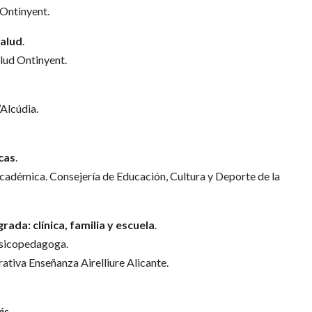
 Ontinyent.
salud
.
alud Ontinyent.
’Alcúdia.
cas
.
Académica. Consejería de Educación, Cultura y Deporte de la
ada: clínica, familia y escuela
.
Psicopedagoga.
tiva Enseñanza Airelliure Alicante.
és
.