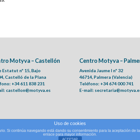
tro Motyva – Castellón
Centro Motyva – Palme
e Estatut nº 15, Bajo
Avenida Jaume I nº 32
4, Castelló de la Plana
46714, Palmera (Valencia)
fono: +34 611 838 231
Teléfono: +34 674 000 741
il:
castellon@motyva.es
E-mail:
secretaria@motyva.e
Uso de cookies
suario. Si continúa navegando está dando su consentimiento para la aceptación de 
icopedagogía.
enlace para mayor información.
ACEPTAR