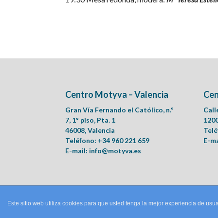
Centro Motyva – Valencia
Cen
Gran Vía Fernando el Católico, n.º
Call
7, 1º piso, Pta. 1
1200
46008, Valencia
Telé
Teléfono: +34 960 221 659
E-ma
E-mail:
info@motyva.es
Este sitio web utiliza cookies para que usted tenga la mejor experiencia de u
© Motyva | Centro de Logopedia, Psicología Clínica y Ps