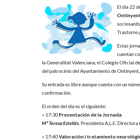
El día 22 d
Ontinyen
sociosanit
Trastorno 
Estas jorn
cuentan co
la Generalitat Valenciana, el Colegio Oficia
del patrocinio del Ayuntamiento de Ontinyent,
Su entrada es libre aunque cuenta con un núme
confirmación.
El orden del día es el siguiente:
» 17:30
Presentación de la Jornada
.
Mª Teresa Estellés
. Presidenta A.L.E. Director
» 17:40
Valoración i tratamiento neurológi