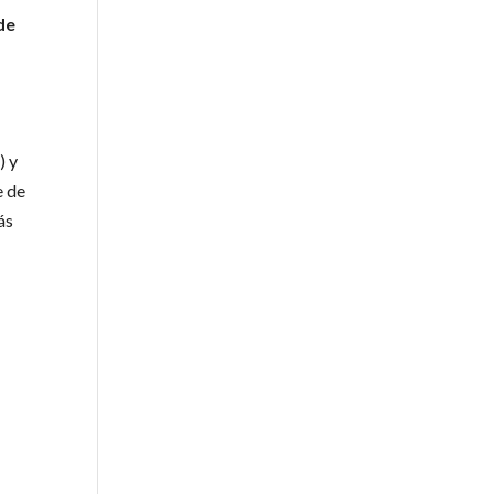
de
) y
e de
ás