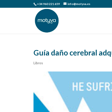
+34 960 221 659
info@motyva.es
Guía daño cerebral adq
Libros