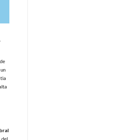
,
 de
 un
tia
alta
a
bral
 del