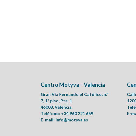
Centro Motyva – Valencia
Cen
Gran Vía Fernando el Católico, n.º
Call
7, 1º piso, Pta. 1
1200
46008, Valencia
Telé
Teléfono: +34 960 221 659
E-ma
E-mail:
info@motyva.es