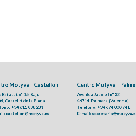
tro Motyva – Castellón
Centro Motyva – Palme
e Estatut nº 15, Bajo
Avenida Jaume I nº 32
4, Castelló de la Plana
46714, Palmera (Valencia)
fono: +34 611 838 231
Teléfono: +34 674 000 741
il:
castellon@motyva.es
E-mail:
secretaria@motyva.e