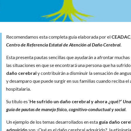
Recomendamos esta completa guía elaborada por el
CEADAC
Centro de Referencia Estatal de Atención al Daño Cerebral
.
Esta presenta pautas sencillas que ayudarán a afrontar muchas
las situaciones en que se encontrará una persona que ha sufrido
daño cerebral
y contribuirán a disminuir la sensación de angus
y desamparo que puede surgir en sus familias cuando reciba el 
hospitalaria.
Su título es ‘
He sufrido un daño cerebral y ahora ¿qué?’
Un
guía de pautas de manejo físico, cognitivo-conductual y social
.
Un ejemplo de los temas desarrollados en esta
guía daño cere
adquirido
son ¿Qué es el daño cerebral adquirido?, la etiología